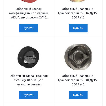
Обратный клапан
Обратный клапан ADL
межфланцевый пожарный
Гранлок серии СVS16 Ду15-
ADL Гранлок серии СV16
200 Ру16
Ду40-500
Купить
Купить
Обратный клапан Гранлок
Обратный клапан ADL
CV16 Ду 40-500 Ру16
Гранлок серии СVS40 Ду15-
межфланцевый,
300 Ру40
двухстворчатый, корпус -
чугун, диск - нержавеющая
Купить
Купить
сталь, уплотнение - EPDM